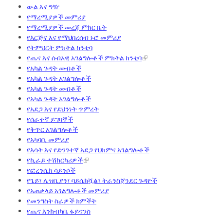
ውል እና ግዥ
የማረሚያዎች መምሪያ
የማረሚያዎች መረጃ ምክር ቤት
የእርጅና እና የማህበረሰብ ኑሮ መምሪያ
የትምህርት ምክትል ከንቲባ
የጤና እና ሰብአዊ አገልግሎቶች ምክትል ከንቲባ
የአካል ጉዳት መብቶች
የአካል ጉዳት አገልግሎቶች
የአካል ጉዳት መብቶች
የአካል ጉዳት አገልግሎቶች
የአደጋ እና የደህንነት ጥምረት
የሰራተኛ ይግባኞች
የቅጥር አገልግሎቶች
የአካባቢ መምሪያ
የእሳት እና የድንገተኛ አደጋ የህክምና አገልግሎቶች
የኪራይ ተሽከርካሪዎች
የፎረንሲክ ሳይንሶች
የጌይ፣ ሌዝቢያን፣ ባይሴክሿል፣ ትራንስጀንደር ጉዳዮች
የአጠቃላይ አገልግሎቶች መምሪያ
የመንግስት ስራዎች ክምችት
የጤና እንክብካቤ ፋይናንስ