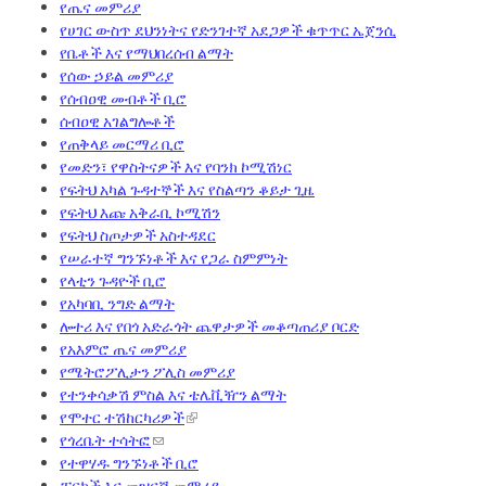
የጤና መምሪያ
የሀገር ውስጥ ደህንነትና የድንገተኛ አደጋዎች ቁጥጥር ኤጀንሲ
የቤቶች እና የማህበረሰብ ልማት
የሰው ኃይል መምሪያ
የሰብዐዊ መብቶች ቢሮ
ሰብዐዊ አገልግሎቶች
የጠቅላይ መርማሪ ቢሮ
የመድን፣ የዋስትናዎች እና የባንክ ኮሚሽነር
የፍትህ አካል ጉዳተኞች እና የስልጣን ቆይታ ጊዜ
የፍትህ እጩ አቅራቢ ኮሚሽን
የፍትህ ስጦታዎች አስተዳደር
የሠራተኛ ግንኙነቶች እና የጋራ ስምምነት
የላቲን ጉዳዮች ቢሮ
የአካባቢ ንግድ ልማት
ሎተሪ እና የበጎ አድራጎት ጨዋታዎች መቆጣጠሪያ ቦርድ
የአእምሮ ጤና መምሪያ
የሜትሮፖሊታን ፖሊስ መምሪያ
የተንቀሳቃሽ ምስል እና ቴሌቪዥን ልማት
የሞተር ተሽከርካሪዎች
የጎረቤት ተሳትፎ
የተዋሃዱ ግንኙነቶች ቢሮ
ፓርኮች እና መዝናኛ መምሪያ