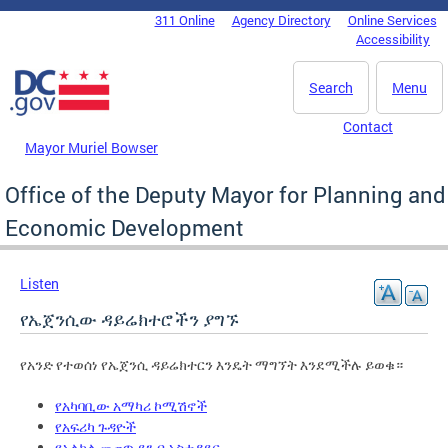
Skip to main content
311 Online
Agency Directory
Online Services
DC Agency Top Menu
Accessibility
Search
Menu
Contact
Mayor Muriel Bowser
Office of the Deputy Mayor for Planning and
Economic Development
Listen
የኤጀንሲው ዳይሬክተሮችን ያግኙ
የአንድ የተወሰነ የኤጀንሲ ዳይሬክተርን እንዴት ማግኘት እንደሚችሉ ይወቁ።
የአካባቢው አማካሪ ኮሚሽኖች
የአፍሪካ ጉዳዮች
የአልኮል መጠጥ ደንብ አስተዳደር