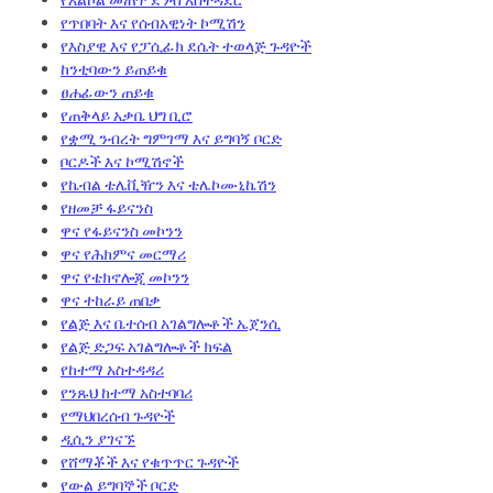
የጥበባት እና የሰብአዊነት ኮሚሽን
የእስያዊ እና የፓሲፊክ ደሴት ተወላጅ ጉዳዮች
ከንቲባውን ይጠይቁ
ፀሐፊውን ጠይቁ
የጠቅላይ አቃቤ ህግ ቢሮ
የቋሚ ንብረት ግምገማ እና ይግባኝ ቦርድ
ቦርዶች እና ኮሚሽኖች
የኬብል ቴሌቪዥን እና ቴሌኮሙኒኬሽን
የዘመቻ ፋይናንስ
ዋና የፋይናንስ መኮንን
ዋና የሕክምና መርማሪ
ዋና የቴክኖሎጂ መኮንን
ዋና ተከራይ ጠበቃ
የልጅ እና ቤተሰብ አገልግሎቶች ኤጀንሲ
የልጅ ድጋፍ አገልግሎቶች ክፍል
የከተማ አስተዳዳሪ
የንጹህ ከተማ አስተባባሪ
የማህበረሰብ ጉዳዮች
ዲሲን ያገናኙ
የሸማቾች እና የቁጥጥር ጉዳዮች
የውል ይግባኞች ቦርድ