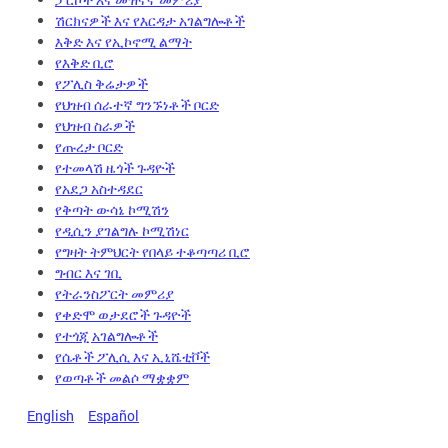
ሽርክናዎች እና የእርዳታ አገልግሎቶች
እቅድ እና የኢኮኖሚ ልማት
የእቅድ ቢሮ
የፖሊስ ቅሬታዎች
የህዝብ ሰራተኛ ግንኙነቶች ቦርድ
የህዝብ ስራዎች
የጡረታ ቦርድ
የተመላሽ ዜጎች ጉዳዮች
የአደጋ አስተዳደር
የቅጣት ውሳኔ ኮሚሽን
የዲሲን ያገልግሉ ኮሚሽነር
የግዛት ትምህርት የበላይ ተቆጣጣሪ ቢሮ
ግብር እና ገቢ
የትራንስፖርት መምሪያ
የቀድሞ ወታደሮች ጉዳዮች
የተጎጂ አገልግሎቶች
የሴቶች ፖሊሲ እና ኢኒሼቲቮች
የወጣቶች መልሶ ማቋቋም
English
Español